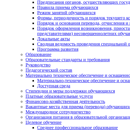
Предписания органов, осуществляющих госуда
Правила приема обучающихся
Режим занятий обучающихся
Формы, периодичность и порядок текущего к
Порядок и основания перевода, отчисления и
Порядок оформления возникновения, приоста
представителями) несовершеннолетних обуч
Локальные акты
Сводная ведомость проведения специальной 
Программа развития
Образование
Образовательные стандарты и требования
Руководство
Педагогический состав
Материально техническое обеспечение и оснащеннос
Материально-техническое обеспечение и осна
Доступная среда
Стипендии и меры поддержки обучающихся
Платные образовательные услуги
Финансово-хозяйственная деятельность
Вакантные места для приема (перевода) обучающих
Международное сотрудничество
Организация питания в образовательной организац
Целевое обучение
Среднее профессиональное образование