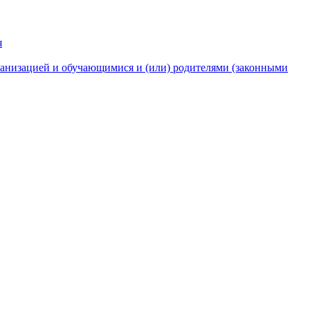
я
анизацией и обучающимися и (или) родителями (законными