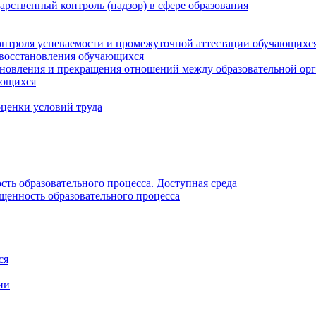
рственный контроль (надзор) в сфере образования
онтроля успеваемости и промежуточной аттестации обучающихс
 восстановления обучающихся
новления и прекращения отношений между образовательной орг
ающихся
оценки условий труда
ть образовательного процесса. Доступная среда
щенность образовательного процесса
ся
ии