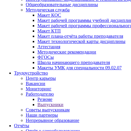
Общеобразовательные дисциплины
Методическая служба
Макет КОС
Макет рабочей программы учебной дисципл
Макет рабочей программы профессиональног
Макет КТП
Макет плана-отчёта работы преподавателя
Макет технологической карты дисциплины
Аттестация
Методические рекомендации
ФГОСы
Школа начинающего преподавателя
Макеты УМК для специальности 09.02.07
Трудоустройство
Центр карьеры
Вакансии
Мониторинг
Работодателю
Резюме
Выпускники
Советы выпускникам
Наши партнеры
Непрерывное образование
Отчёты
Отчёт о самообследовании