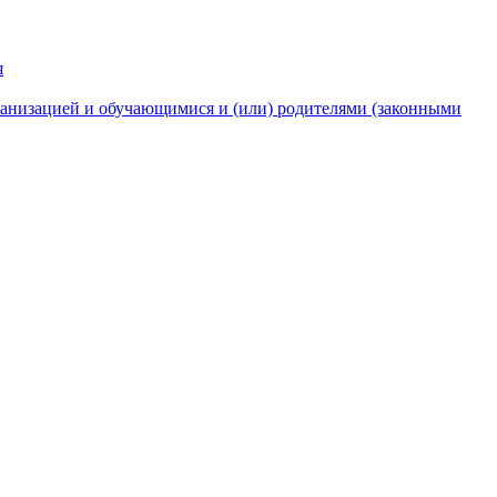
я
анизацией и обучающимися и (или) родителями (законными