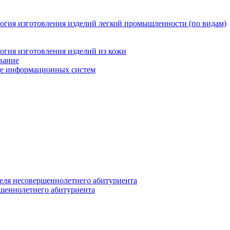
логия изготовления изделий легкой промышленности (по видам)
огия изготовления изделий из кожи
вание
ние информационных систем
еля несовершеннолетнего абитуриента
ршеннолетнего абитуриента