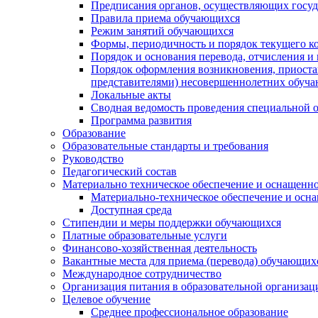
Предписания органов, осуществляющих госуда
Правила приема обучающихся
Режим занятий обучающихся
Формы, периодичность и порядок текущего к
Порядок и основания перевода, отчисления и
Порядок оформления возникновения, приоста
представителями) несовершеннолетних обуч
Локальные акты
Сводная ведомость проведения специальной 
Программа развития
Образование
Образовательные стандарты и требования
Руководство
Педагогический состав
Материально техническое обеспечение и оснащеннос
Материально-техническое обеспечение и осна
Доступная среда
Стипендии и меры поддержки обучающихся
Платные образовательные услуги
Финансово-хозяйственная деятельность
Вакантные места для приема (перевода) обучающих
Международное сотрудничество
Организация питания в образовательной организац
Целевое обучение
Среднее профессиональное образование