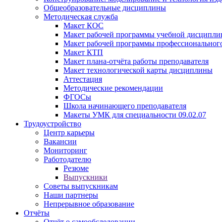
Общеобразовательные дисциплины
Методическая служба
Макет КОС
Макет рабочей программы учебной дисципл
Макет рабочей программы профессиональног
Макет КТП
Макет плана-отчёта работы преподавателя
Макет технологической карты дисциплины
Аттестация
Методические рекомендации
ФГОСы
Школа начинающего преподавателя
Макеты УМК для специальности 09.02.07
Трудоустройство
Центр карьеры
Вакансии
Мониторинг
Работодателю
Резюме
Выпускники
Советы выпускникам
Наши партнеры
Непрерывное образование
Отчёты
Отчёт о самообследовании