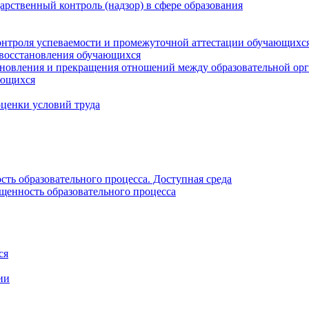
рственный контроль (надзор) в сфере образования
онтроля успеваемости и промежуточной аттестации обучающихс
 восстановления обучающихся
новления и прекращения отношений между образовательной орг
ающихся
оценки условий труда
ть образовательного процесса. Доступная среда
щенность образовательного процесса
ся
ии