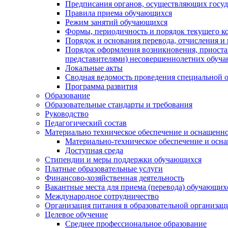
Предписания органов, осуществляющих госуда
Правила приема обучающихся
Режим занятий обучающихся
Формы, периодичность и порядок текущего к
Порядок и основания перевода, отчисления и
Порядок оформления возникновения, приоста
представителями) несовершеннолетних обуч
Локальные акты
Сводная ведомость проведения специальной 
Программа развития
Образование
Образовательные стандарты и требования
Руководство
Педагогический состав
Материально техническое обеспечение и оснащеннос
Материально-техническое обеспечение и осна
Доступная среда
Стипендии и меры поддержки обучающихся
Платные образовательные услуги
Финансово-хозяйственная деятельность
Вакантные места для приема (перевода) обучающих
Международное сотрудничество
Организация питания в образовательной организац
Целевое обучение
Среднее профессиональное образование