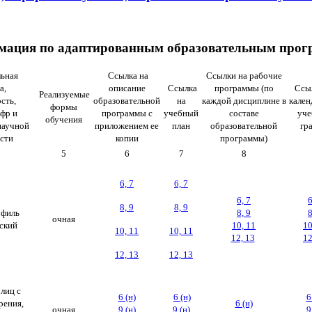
ация по адаптированным образовательным про
ьная
Ссылка на
Ссылки на рабочие
а,
описание
Ссылка
программы (по
Ссы
Реализуемые
сть,
образовательной
на
каждой дисциплине в
кале
формы
фр и
программы с
учебный
составе
уч
обучения
научной
приложением ее
план
образовательной
гр
сти
копии
программы)
5
6
7
8
6, 7
6, 7
6, 7
6
8, 9
8, 9
филь
8, 9
8
очная
ский
10, 11
10
10, 11
10, 11
12, 13
12
12, 13
12, 13
лиц с
6 (н)
6 (н)
6
рения,
6 (н)
очная
9 (н)
9 (н)
9