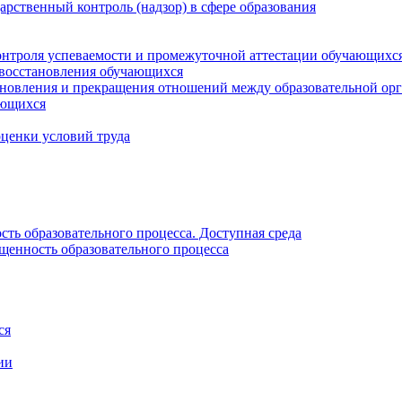
рственный контроль (надзор) в сфере образования
онтроля успеваемости и промежуточной аттестации обучающихс
 восстановления обучающихся
новления и прекращения отношений между образовательной орг
ающихся
оценки условий труда
ть образовательного процесса. Доступная среда
щенность образовательного процесса
ся
ии