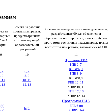
граммам
Ссылка на рабочие
Ссылка на методические и иные документы,
лка на
программы практик,
разработанные 00 для обеспечения
ндарный
предусмотренных
образовательного процесса, а также рабочие
ебный
соответствующей
программы воспитания и календарные планы
афик
образовательной
воспитательной работы, включаемых в ООП
программой
9
10
11
Программа ГИА
РПВ 6, 7
КПВР 6, 7
, 7
6, 7
РПВ 8, 9
, 9
8, 9
КПВР 8, 9
, 11
10, 11
РПВ 10, 11
, 13
12, 13
КПВР 10, 11
РПВ 12, 13
КПВР 12, 13
Программа ГИА
 (н)
РПВ 6 (н)
6 (н)
 (н)
КПВР 6 (н)