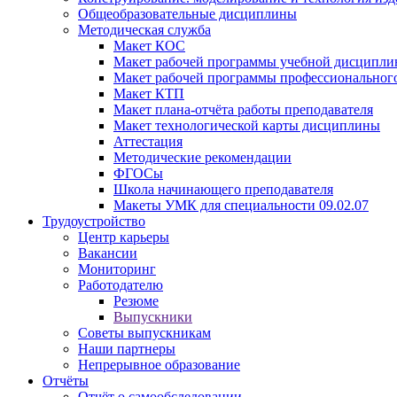
Общеобразовательные дисциплины
Методическая служба
Макет КОС
Макет рабочей программы учебной дисципл
Макет рабочей программы профессиональног
Макет КТП
Макет плана-отчёта работы преподавателя
Макет технологической карты дисциплины
Аттестация
Методические рекомендации
ФГОСы
Школа начинающего преподавателя
Макеты УМК для специальности 09.02.07
Трудоустройство
Центр карьеры
Вакансии
Мониторинг
Работодателю
Резюме
Выпускники
Советы выпускникам
Наши партнеры
Непрерывное образование
Отчёты
Отчёт о самообследовании