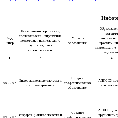
Информ
Образовател
Наименование профессии,
программ
специальности, направления
Код,
Уровень
направленно
подготовки, наименование
шифр
образования
профиль, ши
группы научных
наименование 
специальностей
специально
1
2
3
4
Среднее
Информационные системы и
АППССЗ про
09.02.07
профессиональное
программирование
технологиче
образование
АППССЗ для 
Среднее
Информационные системы и
нарушением з
09.02.07
профессиональное