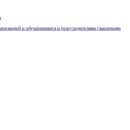
я
анизацией и обучающимися и (или) родителями (законными