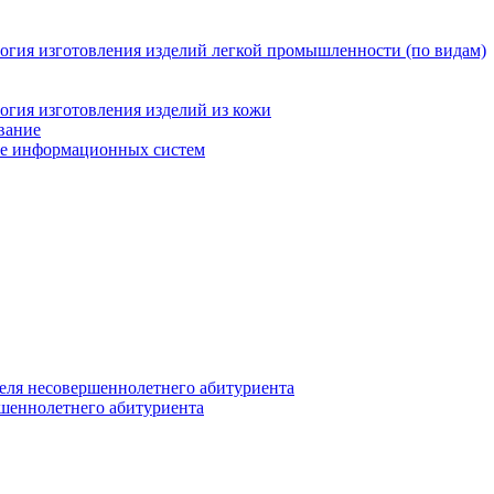
логия изготовления изделий легкой промышленности (по видам)
огия изготовления изделий из кожи
вание
ние информационных систем
еля несовершеннолетнего абитуриента
ршеннолетнего абитуриента