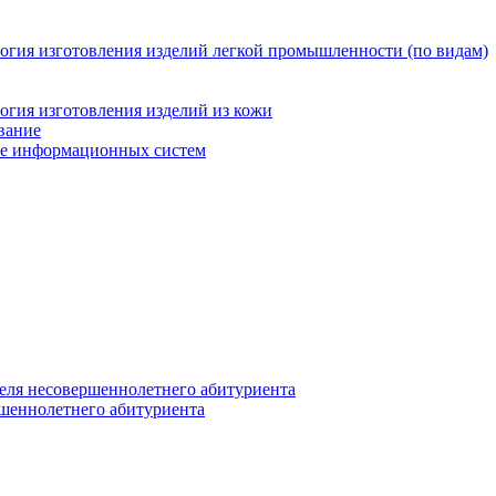
логия изготовления изделий легкой промышленности (по видам)
огия изготовления изделий из кожи
вание
ние информационных систем
еля несовершеннолетнего абитуриента
ршеннолетнего абитуриента