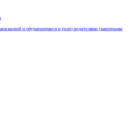
я
анизацией и обучающимися и (или) родителями (законными