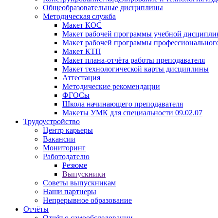
Общеобразовательные дисциплины
Методическая служба
Макет КОС
Макет рабочей программы учебной дисципл
Макет рабочей программы профессиональног
Макет КТП
Макет плана-отчёта работы преподавателя
Макет технологической карты дисциплины
Аттестация
Методические рекомендации
ФГОСы
Школа начинающего преподавателя
Макеты УМК для специальности 09.02.07
Трудоустройство
Центр карьеры
Вакансии
Мониторинг
Работодателю
Резюме
Выпускники
Советы выпускникам
Наши партнеры
Непрерывное образование
Отчёты
Отчёт о самообследовании