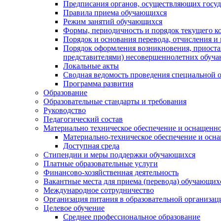
Предписания органов, осуществляющих госуда
Правила приема обучающихся
Режим занятий обучающихся
Формы, периодичность и порядок текущего к
Порядок и основания перевода, отчисления и
Порядок оформления возникновения, приоста
представителями) несовершеннолетних обуч
Локальные акты
Сводная ведомость проведения специальной 
Программа развития
Образование
Образовательные стандарты и требования
Руководство
Педагогический состав
Материально техническое обеспечение и оснащеннос
Материально-техническое обеспечение и осна
Доступная среда
Стипендии и меры поддержки обучающихся
Платные образовательные услуги
Финансово-хозяйственная деятельность
Вакантные места для приема (перевода) обучающих
Международное сотрудничество
Организация питания в образовательной организац
Целевое обучение
Среднее профессиональное образование