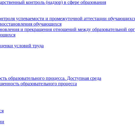
рственный контроль (надзор) в сфере образования
онтроля успеваемости и промежуточной аттестации обучающихс
 восстановления обучающихся
новления и прекращения отношений между образовательной орг
ающихся
оценки условий труда
ть образовательного процесса. Доступная среда
щенность образовательного процесса
ся
ии